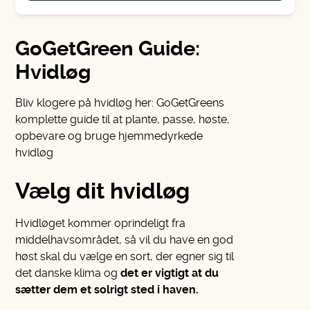
•
H2
Example H3
GoGetGreen Guide:
Example H4
Hvidløg
Example H5
Example H4
Bliv klogere på hvidløg her: GoGetGreens
komplette guide til at plante, passe, høste,
opbevare og bruge hjemmedyrkede
hvidløg
Vælg dit hvidløg
Hvidløget kommer oprindeligt fra
middelhavsområdet, så vil du have en god
høst skal du vælge en sort, der egner sig til
det danske klima og
det er vigtigt at du
sætter dem et solrigt sted i haven.