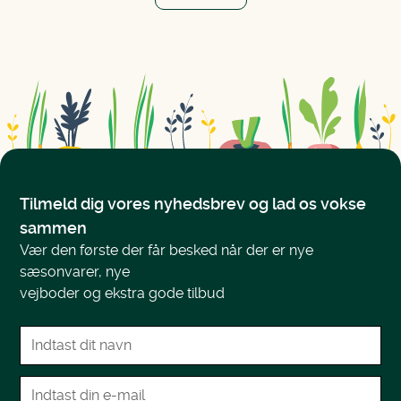
Tilmeld dig vores nyhedsbrev og lad os vokse
sammen
Vær den første der får besked når der er nye
sæsonvarer, nye
vejboder og ekstra gode tilbud