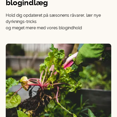
blogindlæg
Hold dig opdateret på sæsonens råvarer, lær nye
dyrknings-tricks
og meget mere med vores blogindhold