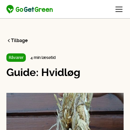
Tilbage
Råvarer
4 min læsetid
Guide: Hvidløg