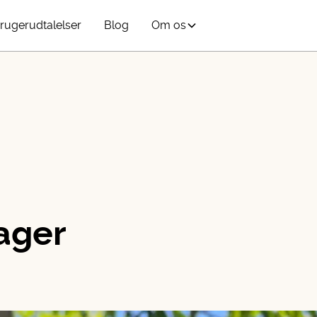
rugerudtalelser
Blog
Om os
ager