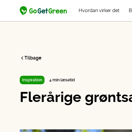
Hvordan virker det
B
Tilbage
Inspiration
4 min læsetid
Flerårige grønts