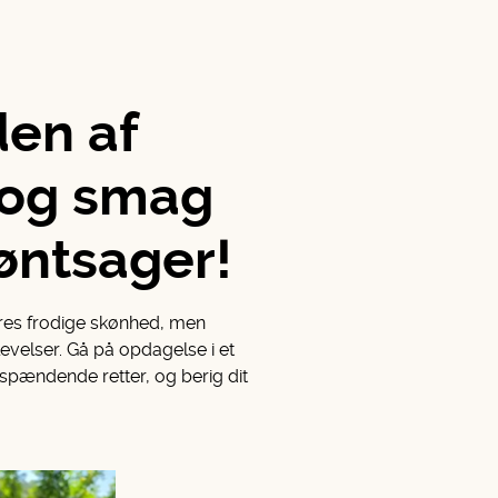
den af
r og smag
øntsager!
res frodige skønhed, men
levelser. Gå på opdagelse i et
l spændende retter, og berig dit