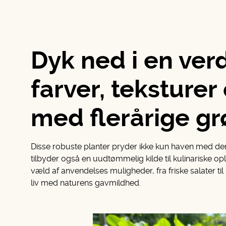
Dyk ned i en ver
farver, teksture
med flerårige gr
Disse robuste planter pryder ikke kun haven med de
tilbyder også en uudtømmelig kilde til kulinariske op
væld af anvendelses muligheder, fra friske salater ti
liv med naturens gavmildhed.