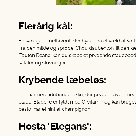
Flerårig kål:
En sandgourmetfavorit, der byder på et væld af so
Fra den milde og sprøde 'Chou daubenton' til den kæ
'Tauton Deane' kan du skabe et prydende staudebed af
salater og stuvninger.
Krybende læbeløs:
En charmerendebunddække, der pryder haven med si
blade. Bladene er fyldt med C-vitamin og kan bruges 
pesto. har et hint af champignon
Hosta 'Elegans':